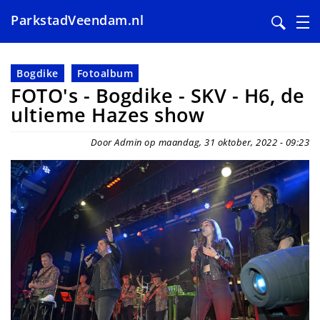
ParkstadVeendam.nl
Overslaan
en
Bogdike
Fotoalbum
naar
FOTO's - Bogdike - SKV - H6, de
de
ultieme Hazes show
inhoud
gaan
Door Admin op maandag, 31 oktober, 2022 - 09:23