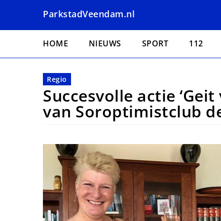
Overslaan
ParkstadVeendam.nl
en
naar
Hoofdnavigatie
de
HOME
NIEUWS
SPORT
112
inhoud
gaan
Regio
Succesvolle actie ‘Geit
van Soroptimistclub 