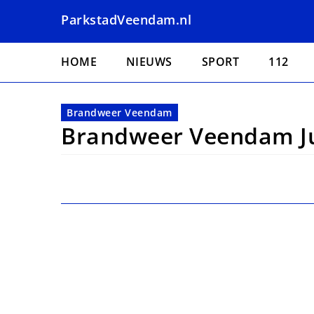
Overslaan
ParkstadVeendam.nl
en
naar
Hoofdnavigatie
de
HOME
NIEUWS
SPORT
112
inhoud
gaan
Brandweer Veendam
Brandweer Veendam Jub