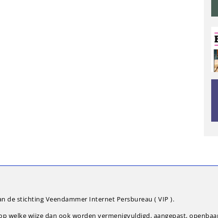
an de stichting Veendammer Internet Persbureau ( VIP ).
g op welke wijze dan ook worden vermenigvuldigd, aangepast, openba