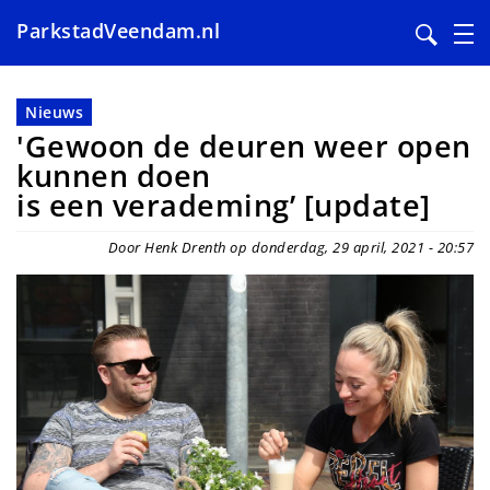
ParkstadVeendam.nl
Overslaan
en
Nieuws
naar
'Gewoon de deuren weer open
de
kunnen doen
inhoud
is een verademing’ [update]
gaan
Door Henk Drenth op donderdag, 29 april, 2021 - 20:57