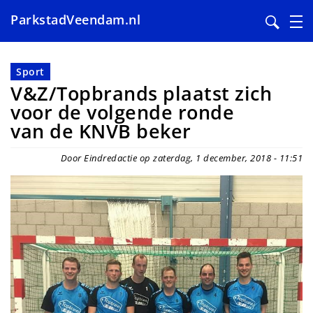
ParkstadVeendam.nl
Overslaan
en
Sport
naar
V&Z/Topbrands plaatst zich
de
voor de volgende ronde
inhoud
van de KNVB beker
gaan
Door Eindredactie op zaterdag, 1 december, 2018 - 11:51