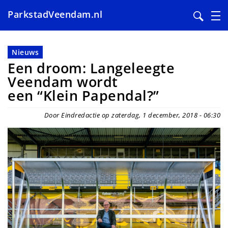
ParkstadVeendam.nl
Overslaan
en
Nieuws
naar
Een droom: Langeleegte
de
Veendam wordt
inhoud
een “Klein Papendal?”
gaan
Door Eindredactie op zaterdag, 1 december, 2018 - 06:30