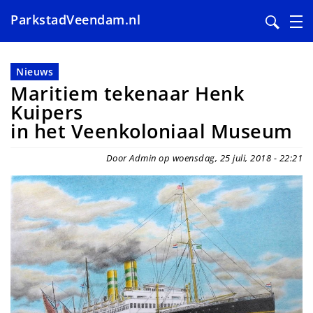
ParkstadVeendam.nl
Overslaan
en
Nieuws
naar
Maritiem tekenaar Henk
de
Kuipers
inhoud
in het Veenkoloniaal Museum
gaan
Door Admin op woensdag, 25 juli, 2018 - 22:21