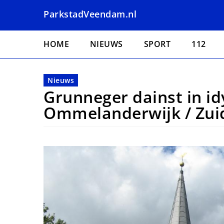
Overslaan
ParkstadVeendam.nl
en
naar
Hoofdnavigatie
de
HOME
NIEUWS
SPORT
112
inhoud
gaan
Nieuws
Grunneger dainst in id
Ommelanderwijk / Zu