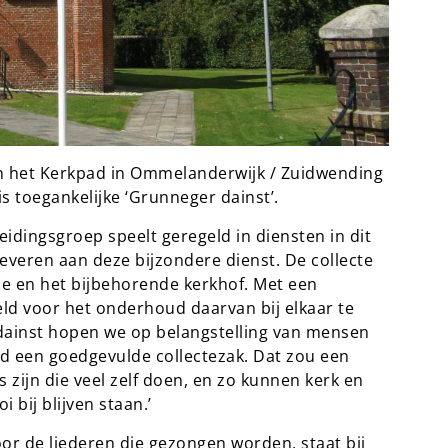
an het Kerkpad in Ommelanderwijk / Zuidwending
s toegankelijke ‘Grunneger dainst’.
idingsgroep speelt geregeld in diensten in dit
leveren aan deze bijzondere dienst. De collecte
e en het bijbehorende kerkhof. Met een
ld voor het onderhoud daarvan bij elkaar te
r dainst hopen we op belangstelling van mensen
d een goedgevulde collectezak. Dat zou een
s zijn die veel zelf doen, en zo kunnen kerk en
 bij blijven staan.’
oor de liederen die gezongen worden, staat bij