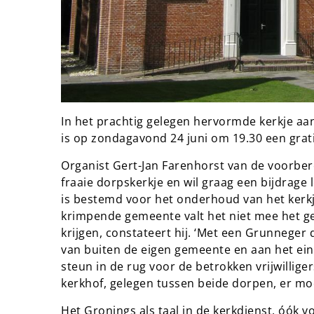
In het prachtig gelegen hervormde kerkje a
is op zondagavond 24 juni om 19.30 een grati
Organist Gert-Jan Farenhorst van de voorbere
fraaie dorpskerkje en wil graag een bijdrage 
is bestemd voor het onderhoud van het kerkj
krimpende gemeente valt het niet mee het ge
krijgen, constateert hij. ‘Met een Grunnege
van buiten de eigen gemeente en aan het ein
steun in de rug voor de betrokken vrijwilliger
kerkhof, gelegen tussen beide dorpen, er mooi
Het Gronings als taal in de kerkdienst, óók v