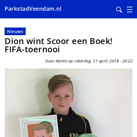
ParkstadVeendam.nl
Overslaan
en
Nieuws
naar
Dion wint Scoor een Boek!
de
FIFA-toernooi
inhoud
gaan
Door Admin op zaterdag, 21 april, 2018 - 20:22