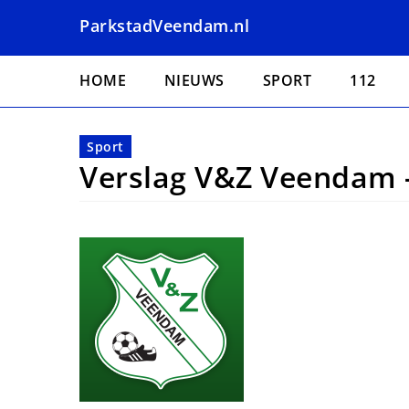
Overslaan
ParkstadVeendam.nl
en
naar
Hoofdnavigatie
de
HOME
NIEUWS
SPORT
112
inhoud
gaan
Sport
Verslag V&Z Veendam 