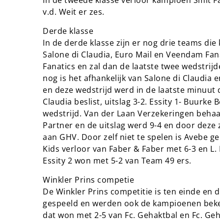
In de tweede klasse verloor kampioen Smit F
v.d. Weit er zes.
Derde klasse
In de derde klasse zijn er nog drie teams di
Salone di Claudia, Euro Mail en Veendam Fa
Fanatics en zal dan de laatste twee wedstr
nog is het afhankelijk van Salone di Claudia
en deze wedstrijd werd in de laatste minuut 
Claudia beslist, uitslag 3-2. Essity 1- Buurke 
wedstrijd. Van der Laan Verzekeringen beha
Partner en de uitslag werd 9-4 en door deze
aan GHV. Door zelf niet te spelen is Avebe 
Kids verloor van Faber & Faber met 6-3 en L
Essity 2 won met 5-2 van Team 49 ers.
Winkler Prins competie
De Winkler Prins competitie is ten einde en 
gespeeld en werden ook de kampioenen bekent
dat won met 2-5 van Fc. Gehaktbal en Fc. Ge