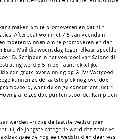
acilitu met 13-4 van Kruit en Kramer en scoorde
e kans maken om te promoveren en dat zijn
natics. Afterbeat won met 7-5 van Veendam
ijden moeten winnen om te promoveren en dan
 en Euro Mail die woensdag tegen elkaar speelden
door D. Schipper in het voordeel van Salone di
Bestrating werd 5-5 in een aantrekkelijke
alde een grote overwinning op GHV/ Vastgoed
 zege kunnen ze de laatste plek nog overdoen
gepromoveerd, want de enige concurrent Just 4
. Hoving alle zes doelpunten scoorde. Kampioen
daar werden vrijdag de laatste wedstrijden
. Bij de jongste categorie werd dat Annie Fc
haktbak speelde nog een wedstrijd en daar was