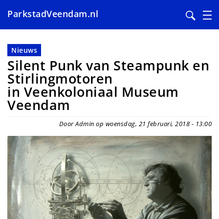
ParkstadVeendam.nl
Overslaan
en
Nieuws
naar
Silent Punk van Steampunk en
de
Stirlingmotoren
inhoud
in Veenkoloniaal Museum
gaan
Veendam
Door Admin op woensdag, 21 februari, 2018 - 13:00