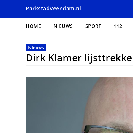
Overslaan
ParkstadVeendam.nl
en
naar
Hoofdnavigatie
de
HOME
NIEUWS
SPORT
112
inhoud
gaan
Nieuws
Dirk Klamer lijsttrek