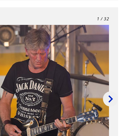
1
/ 32