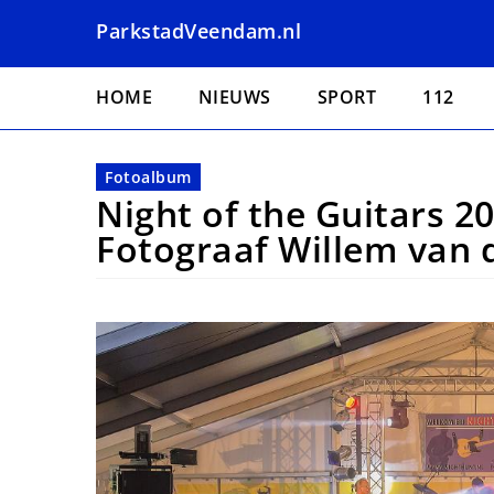
Overslaan
ParkstadVeendam.nl
en
naar
Hoofdnavigatie
de
HOME
NIEUWS
SPORT
112
inhoud
gaan
Fotoalbum
Night of the Guitars 2
Fotograaf Willem van 