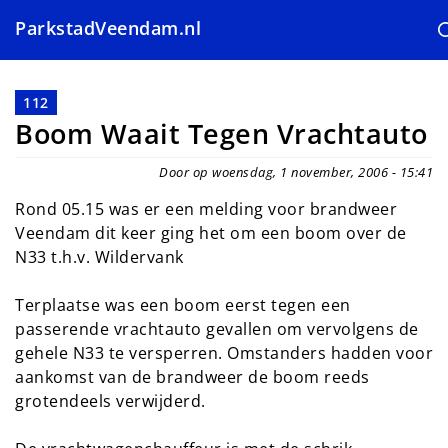
ParkstadVeendam.nl
Overslaan
en
112
naar
Boom Waait Tegen Vrachtauto
de
inhoud
Door op woensdag, 1 november, 2006 - 15:41
gaan
Rond 05.15 was er een melding voor brandweer
Veendam dit keer ging het om een boom over de
N33 t.h.v. Wildervank
Terplaatse was een boom eerst tegen een
passerende vrachtauto gevallen om vervolgens de
gehele N33 te versperren. Omstanders hadden voor
aankomst van de brandweer de boom reeds
grotendeels verwijderd.