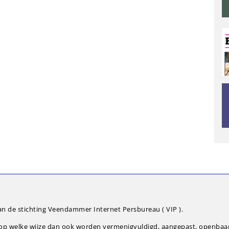
an de stichting Veendammer Internet Persbureau ( VIP ).
g op welke wijze dan ook worden vermenigvuldigd, aangepast, openba