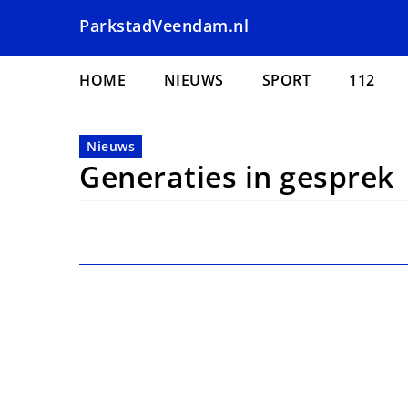
Overslaan
ParkstadVeendam.nl
en
naar
Hoofdnavigatie
de
HOME
NIEUWS
SPORT
112
inhoud
gaan
Nieuws
Generaties in gesprek