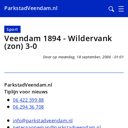
ParkstadVeendam.nl
Overslaan
en
Sport
naar
Veendam 1894 - Wildervank
de
(zon) 3-0
inhoud
gaan
Door op maandag, 18 september, 2006 - 01:01
ParkstadVeendam.nl
Tiplijn voor nieuws
06 422 399 88
06 294 36 708
info@parkstadveendam.nl
peterpanneman@parkstadveendam.nl