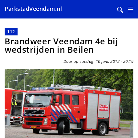
ParkstadVeendam.nl
Overslaan
en
112
naar
Brandweer Veendam 4e bij
de
wedstrijden in Beilen
inhoud
gaan
Door op zondag, 10 juni, 2012 - 20:19