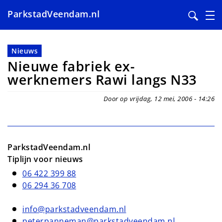
ParkstadVeendam.nl
Overslaan
en
Nieuws
naar
Nieuwe fabriek ex-
de
werknemers Rawi langs N33
inhoud
gaan
Door op vrijdag, 12 mei, 2006 - 14:26
ParkstadVeendam.nl
Tiplijn voor nieuws
06 422 399 88
06 294 36 708
info@parkstadveendam.nl
peterpanneman@parkstadveendam.nl