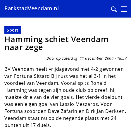
ParkstadVeendam.nl
Overslaan
en
Sport
naar
Hamming schiet Veendam
de
naar zege
inhoud
gaan
Door op zaterdag, 11 december, 2004 - 18:57
BV Veendam heeft vrijdagavond met 4-2 gewonnen
van Fortuna Sittard Bij rust was het al 3-1 in het
voordeel van Veendam. Vooral spits Ronald
Hamming was tegen zijn oude club op dreef: hij
maakte drie van de vier goals. Het vierde doelpunt
was een eigen goal van Laszlo Meszaros. Voor
Fortuna scoorden Dave Zafarin en Dirk Jan Derksen.
Veendam staat nu op de negende plaats met 24
punten uit 17 duels.