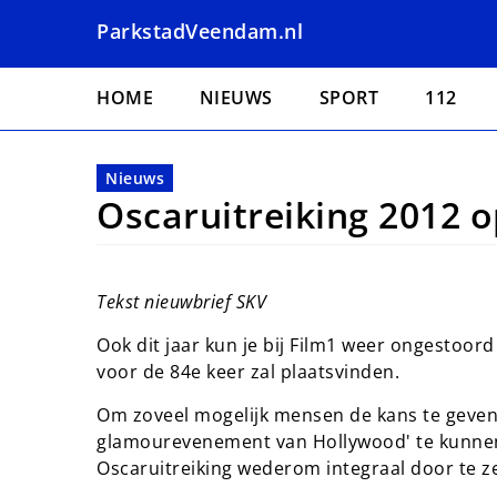
Overslaan
ParkstadVeendam.nl
en
naar
Hoofdnavigatie
de
HOME
NIEUWS
SPORT
112
inhoud
gaan
Nieuws
Oscaruitreiking 2012 o
Tekst nieuwbrief SKV
Ook dit jaar kun je bij Film1 weer ongestoord 
voor de 84e keer zal plaatsvinden.
Om zoveel mogelijk mensen de kans te geven n
glamourevenement van Hollywood' te kunnen 
Oscaruitreiking wederom integraal door te zet