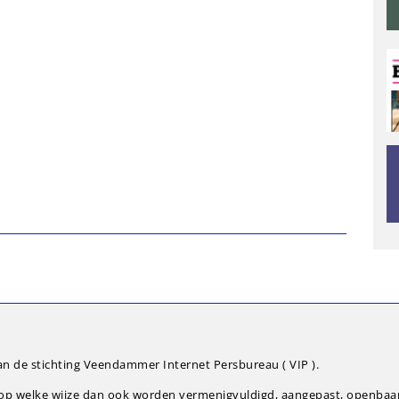
an de stichting Veendammer Internet Persbureau ( VIP ).
g op welke wijze dan ook worden vermenigvuldigd, aangepast, openba