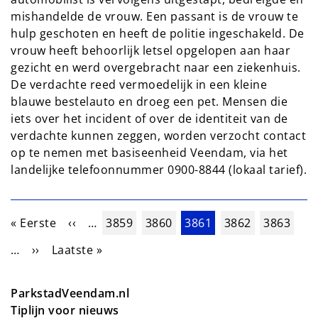
mishandelde de vrouw. Een passant is de vrouw te
hulp geschoten en heeft de politie ingeschakeld. De
vrouw heeft behoorlijk letsel opgelopen aan haar
gezicht en werd overgebracht naar een ziekenhuis.
De verdachte reed vermoedelijk in een kleine
blauwe bestelauto en droeg een pet. Mensen die
iets over het incident of over de identiteit van de
verdachte kunnen zeggen, worden verzocht contact
op te nemen met basiseenheid Veendam, via het
landelijke telefoonnummer 0900-8844 (lokaal tarief).
Paginering
Eerste pagina
Vorige pagina
Pagina
Pagina
Huidige pagina
Pagina
Pagina
« Eerste
‹‹
…
3859
3860
3861
3862
3863
Volgende pagina
Laatste pagina
…
››
Laatste »
ParkstadVeendam.nl
Tiplijn voor nieuws