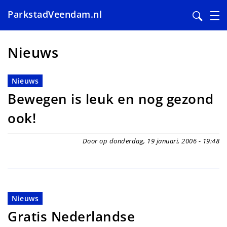
ParkstadVeendam.nl
Overslaan
en
Nieuws
naar
de
Nieuws
inhoud
Bewegen is leuk en nog gezond
gaan
ook!
Door op donderdag, 19 januari, 2006 - 19:48
Nieuws
Gratis Nederlandse