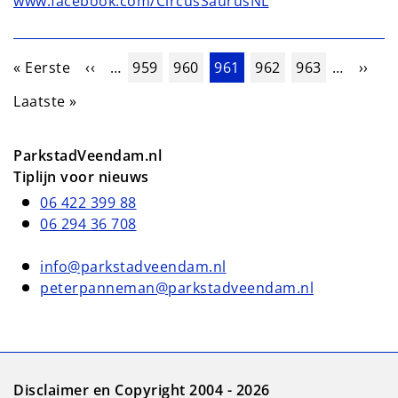
www.facebook.com/CircusSaurusNL
Paginering
Eerste pagina
Vorige pagina
Pagina
Pagina
Huidige pagina
Pagina
Pagina
Volge
« Eerste
‹‹
…
959
960
961
962
963
…
››
Laatste pagina
Laatste »
ParkstadVeendam.nl
Tiplijn voor nieuws
06 422 399 88
06 294 36 708
info@parkstadveendam.nl
peterpanneman@parkstadveendam.nl
Disclaimer en Copyright 2004 - 2026