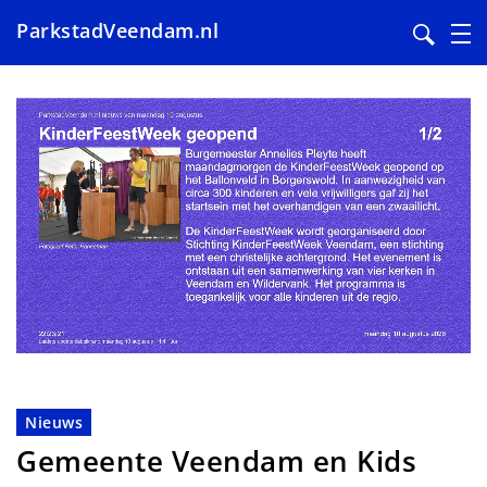
ParkstadVeendam.nl
Overslaan
en
naar
de
inhoud
gaan
Nieuws
Gemeente Veendam en Kids