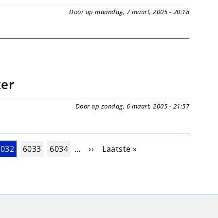
Door op maandag, 7 maart, 2005 - 20:18
ker
Door op zondag, 6 maart, 2005 - 21:57
uidige pagina
Pagina
Pagina
Volgende pagina
Laatste pagina
6032
6033
6034
…
››
Laatste »