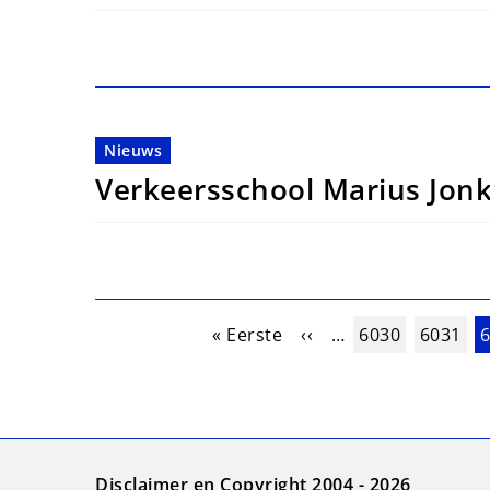
Nieuws
Verkeersschool Marius Jon
Paginering
Eerste pagina
Vorige pagina
Pagina
Pagina
H
« Eerste
‹‹
…
6030
6031
Disclaimer en Copyright 2004 - 2026