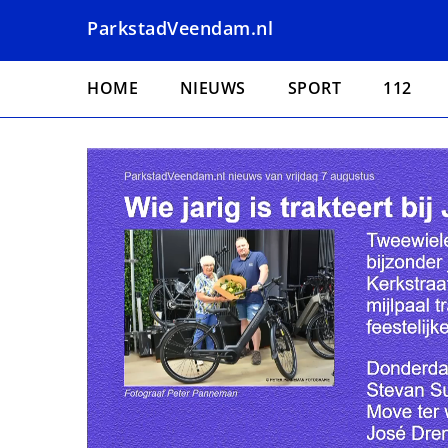
Overslaan
ParkstadVeendam.nl
en
naar
Hoofdnavigatie
de
HOME
NIEUWS
SPORT
112
inhoud
gaan