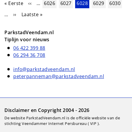
Paginering
Eerste pagina
Vorige pagina
Pagina
Pagina
Huidige pagina
Pagina
Pagina
« Eerste
‹‹
…
6026
6027
6028
6029
6030
Volgende pagina
Laatste pagina
…
››
Laatste »
ParkstadVeendam.nl
Tiplijn voor nieuws
06 422 399 88
06 294 36 708
info@parkstadveendam.nl
peterpanneman@parkstadveendam.nl
Disclaimer en Copyright 2004 - 2026
De website ParkstadVeendam.nl is de officiële website van de
stichting Veendammer Internet Persbureau ( VIP ).