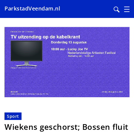
ParkstadVeendam.nl
Overslaan
en
naar
de
inhoud
gaan
Sport
Wiekens geschorst; Bossen fluit