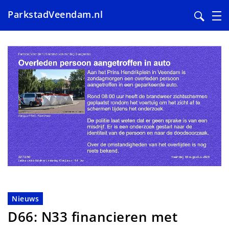
ParkstadVeendam.nl
Overslaan
en
naar
de
inhoud
gaan
Nieuws
D66: N33 financieren met