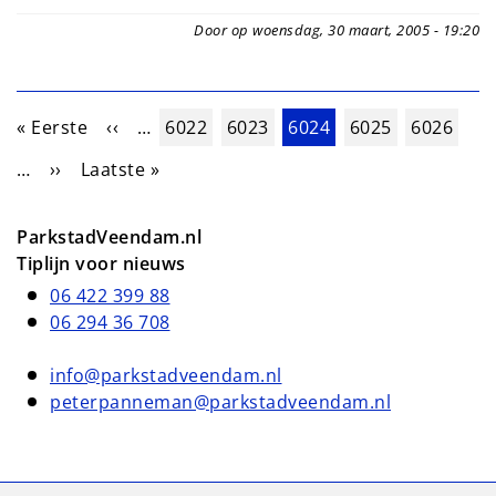
Door op woensdag, 30 maart, 2005 - 19:20
Paginering
Eerste pagina
Vorige pagina
Pagina
Pagina
Huidige pagina
Pagina
Pagina
« Eerste
‹‹
…
6022
6023
6024
6025
6026
Volgende pagina
Laatste pagina
…
››
Laatste »
ParkstadVeendam.nl
Tiplijn voor nieuws
06 422 399 88
06 294 36 708
info@parkstadveendam.nl
peterpanneman@parkstadveendam.nl