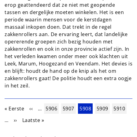
erop geattendeerd dat ze niet met geopende
tassen en dergelijke moeten winkelen. Het is een
periode waarin mensen voor de kerstdagen
massaal inkopen doen. Dat trekt in de regel
zakkenrollers aan. De ervaring leert, dat landelijke
opererende groepen zich bezig houden met
zakkenrollen en ook in onze provincie actief zijn. In
het verleden kwamen onder meer ook klachten uit
Leek, Marum, Hoogezand en Veendam. Het devies is
en blijft: houdt de hand op de knip als het om
zakkenrollers gaat! De politie houdt een extra oogje
in het zeil.
Paginering
Eerste pagina
Vorige pagina
Pagina
Pagina
Huidige pagina
Pagina
Pagina
« Eerste
‹‹
…
5906
5907
5908
5909
5910
Volgende pagina
Laatste pagina
…
››
Laatste »