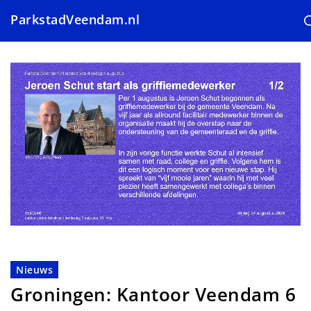
ParkstadVeendam.nl
Overslaan
en
naar
de
inhoud
gaan
Nieuws
Groningen: Kantoor Veendam 6