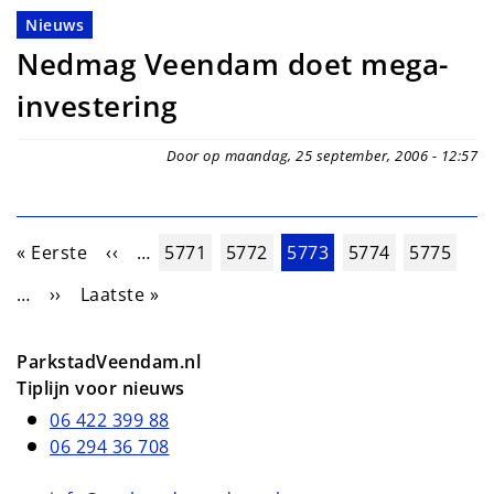
Nieuws
Nedmag Veendam doet mega-
investering
Door op maandag, 25 september, 2006 - 12:57
Paginering
Eerste pagina
Vorige pagina
Pagina
Pagina
Huidige pagina
Pagina
Pagina
« Eerste
‹‹
…
5771
5772
5773
5774
5775
Volgende pagina
Laatste pagina
…
››
Laatste »
ParkstadVeendam.nl
Tiplijn voor nieuws
06 422 399 88
06 294 36 708