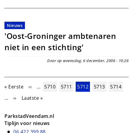
Nieuws
'Oost-Groninger ambtenaren
niet in een stichting'
Door op woensdag, 6 december, 2006 - 10:26
Paginering
Eerste pagina
Vorige pagina
Pagina
Pagina
Huidige pagina
Pagina
Pagina
« Eerste
‹‹
…
5710
5711
5712
5713
5714
Volgende pagina
Laatste pagina
…
››
Laatste »
ParkstadVeendam.nl
Tiplijn voor nieuws
06 422 399 88