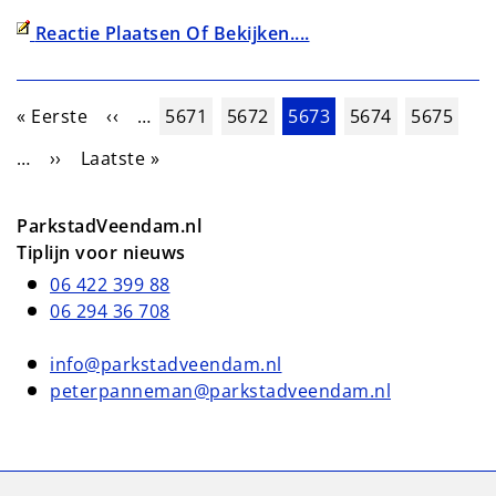
Reactie Plaatsen Of Bekijken....
Paginering
Eerste pagina
Vorige pagina
Pagina
Pagina
Huidige pagina
Pagina
Pagina
« Eerste
‹‹
…
5671
5672
5673
5674
5675
Volgende pagina
Laatste pagina
…
››
Laatste »
ParkstadVeendam.nl
Tiplijn voor nieuws
06 422 399 88
06 294 36 708
info@parkstadveendam.nl
peterpanneman@parkstadveendam.nl