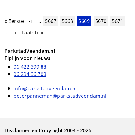
Paginering
Eerste pagina
Vorige pagina
Pagina
Pagina
Huidige pagina
Pagina
Pagina
« Eerste
‹‹
…
5667
5668
5669
5670
5671
Volgende pagina
Laatste pagina
…
››
Laatste »
ParkstadVeendam.nl
Tiplijn voor nieuws
06 422 399 88
06 294 36 708
info@parkstadveendam.nl
peterpanneman@parkstadveendam.nl
Disclaimer en Copyright 2004 - 2026