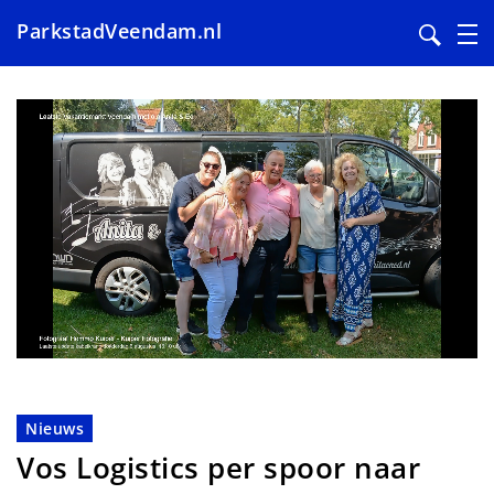
ParkstadVeendam.nl
Overslaan
en
naar
de
inhoud
gaan
Nieuws
Vos Logistics per spoor naar