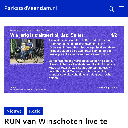
ParkstadVeendam.nl
Overslaan
en
naar
de
inhoud
gaan
Nieuws
Regio
RUN van Winschoten live te