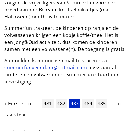
zorgen de vrijwilligers van Summerfun voor een
breed aanbod BoxSum knutselpakketjes (o.a.
Halloween) om thuis te maken.
Summerfun trakteert de kinderen op ranja en de
volwassenen krijgen een kopje koffie/thee. Het is
een Jong&Oud activiteit, dus komen de kinderen
samen met een volwassene(n). De toegang is gratis.
Aanmelden kan door een mail te sturen naar
summerfunveendam@hotmail.com
o.v.v. aantal
kinderen en volwassenen. Summerfun stuurt een
bevestiging.
Paginering
Eerste pagina
Vorige pagina
Pagina
Pagina
Huidige pagina
Pagina
Pagina
Volge
« Eerste
‹‹
…
481
482
483
484
485
…
››
Laatste pagina
Laatste »