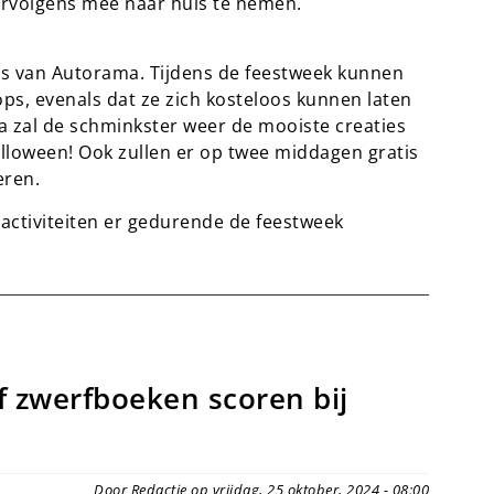
rvolgens mee naar huis te nemen.
iers van Autorama. Tijdens de feestweek kunnen
s, evenals dat ze zich kosteloos kunnen laten
a zal de schminkster weer de mooiste creaties
lloween! Ook zullen er op twee middagen gratis
eren.
e activiteiten er gedurende de feestweek
 zwerfboeken scoren bij
Door Redactie op vrijdag, 25 oktober, 2024 - 08:00