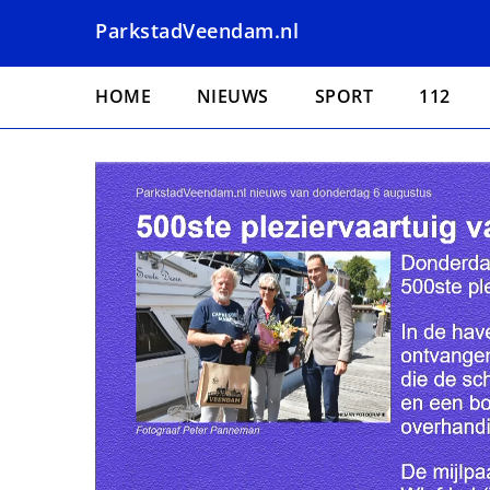
Overslaan
ParkstadVeendam.nl
en
naar
Hoofdnavigatie
de
HOME
NIEUWS
SPORT
112
inhoud
gaan