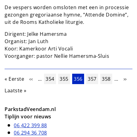
De vespers worden omsloten met een in processie
gezongen gregoriaanse hymne, “Attende Domine”,
uit de Rooms Katholieke liturgie.
Dirigent: Jelke Hamersma
Organist: Jan Luth
Koor: Kamerkoor Arti Vocali
Voorganger: pastor Nellie Hamersma-Sluis
Paginering
Eerste pagina
Vorige pagina
Pagina
Pagina
Huidige pagina
Pagina
Pagina
Volge
« Eerste
‹‹
…
354
355
356
357
358
…
››
Laatste pagina
Laatste »
ParkstadVeendam.nl
Tiplijn voor nieuws
06 422 399 88
06 294 36 708