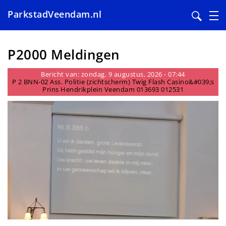
ParkstadVeendam.nl
Overslaan
en
P2000 Meldingen
naar
de
Bericht van: zondag, 9 augustus, 2026 - 07:44
P 2 BNN-02 Ass. Politie (zichtscherm) Twig Flash Casino&#039;s
inhoud
Prins Hendrikplein Veendam 013693 012531
gaan