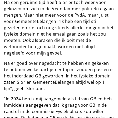
Na een geruime tijd heeft Slor er toch weer voor
gekozen om zich in de Veendammer politiek te gaan
mengen. Maar niet meer voor de PvdA, maar juist
voor GemeenteBelangen. “Ik heb een tijd stil
gezeten en zie toch nog steeds allerlei dingen in het
fysieke domein niet helemaal gaan zoals het zou
moeten. Ook afspraken die ik ooit met de
wethouder heb gemaakt, worden niet altijd
nageleefd voor mijn gevoel.
Na er goed over nagedacht te hebben en gekeken
te hebben welke partijen er bij mij zouden passen is
het inderdaad GB geworden. In het fysieke domein
zaten Slor en GemeenteBelangen altijd wel op 1
lijn”, geeft Slor aan.
“In 2024 heb ik mij aangemeld als lid van GB en heb
inmiddels aangegeven dat ik graag voor GB in de
raad of in de commissie Fysiek plaats zou willen
nemen. De leden van GB en de kiezer zijn straks aan