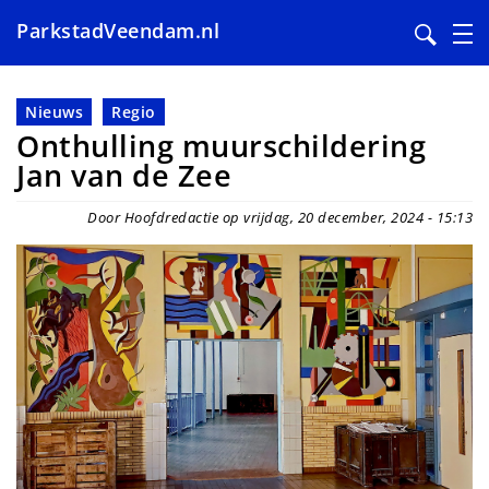
ParkstadVeendam.nl
Overslaan
en
Nieuws
Regio
naar
Onthulling muurschildering
de
Jan van de Zee
inhoud
gaan
Door Hoofdredactie op vrijdag, 20 december, 2024 - 15:13