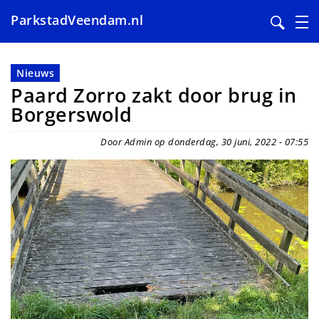
ParkstadVeendam.nl
Overslaan
en
Nieuws
naar
Paard Zorro zakt door brug in
de
Borgerswold
inhoud
gaan
Door Admin op donderdag, 30 juni, 2022 - 07:55