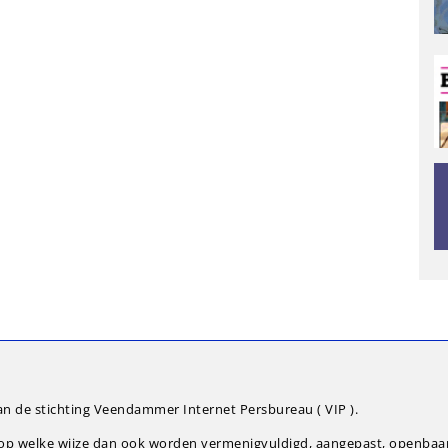
an de stichting Veendammer Internet Persbureau ( VIP ).
g op welke wijze dan ook worden vermenigvuldigd, aangepast, openba