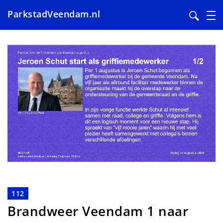
ParkstadVeendam.nl
Overslaan
en
naar
de
inhoud
gaan
112
Brandweer Veendam 1 naar