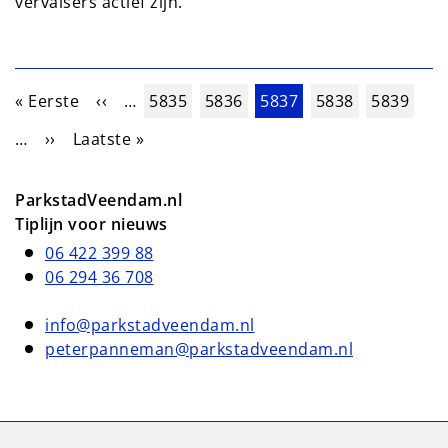
vervalsers actief zijn.
Paginering
Eerste pagina
Vorige pagina
Pagina
Pagina
Huidige pagina
Pagina
Pagina
« Eerste
‹‹
…
5835
5836
5837
5838
5839
Volgende pagina
Laatste pagina
…
››
Laatste »
ParkstadVeendam.nl
Tiplijn voor nieuws
06 422 399 88
06 294 36 708
info@parkstadveendam.nl
peterpanneman@parkstadveendam.nl